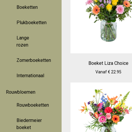
Boeketten
Plukboeketten
Lange
rozen
Zomerboeketten
Boeket Liza Choice
Vanaf € 22.95
Internationaal
Rouwbloemen
Rouwboeketten
Biedermeier
boeket