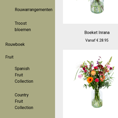
Rouwarrangementen
Troost
bloemen
Boeket Inrana
Vanaf € 28.95
Rouwboek
Fruit
Spanish
Fruit
Collection
Country
Fruit
Collection