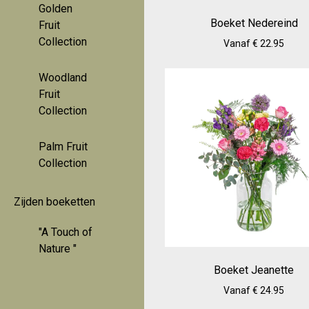
Golden
Boeket Nedereind
Fruit
Collection
Vanaf € 22.95
Woodland
Fruit
Collection
Palm Fruit
Collection
Zijden boeketten
"A Touch of
Nature "
Boeket Jeanette
Vanaf € 24.95